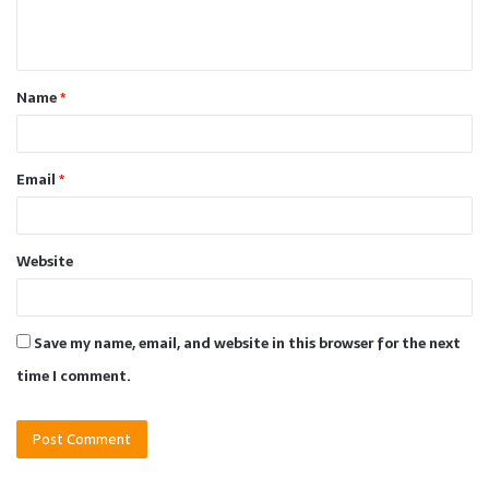
e
n
t
Name
*
*
Email
*
Website
Save my name, email, and website in this browser for the next
time I comment.