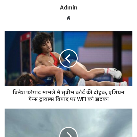
Admin
W
e
b
s
i
t
e
विनेश फोगाट मामले में सुप्रीम कोर्ट की दोटूक, एशियन
गेम्स ट्रायल्स विवाद पर WFI को झटका