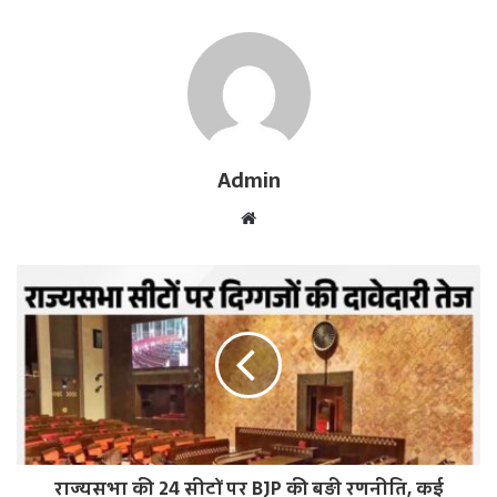
Admin
W
e
b
s
i
t
e
राज्यसभा की 24 सीटों पर BJP की बड़ी रणनीति, कई