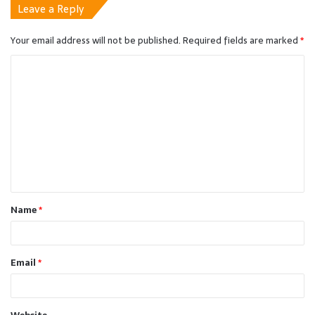
Leave a Reply
Your email address will not be published.
Required fields are marked
*
C
o
m
m
e
n
t
Name
*
*
Email
*