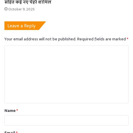
सहित कई नए चेहरे शामिल
October 9, 2025
Leave a Reply
Your email address will not be published.
Required fields are marked
*
C
o
m
m
e
n
t
Name
*
*
Email
*