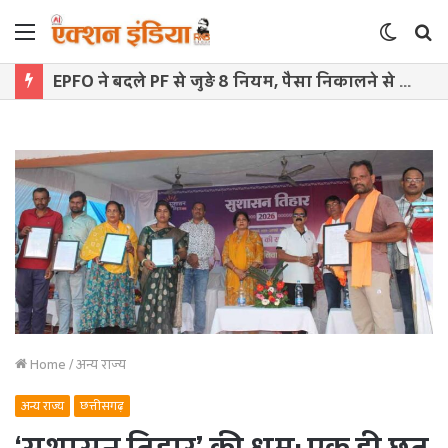
Menu
Switch
S
skin
f
EPFO ने बदले PF से जुड़े 8 नियम, पैसा निकालने से नॉमिनेशन और क्लेम तक बड़ा अपडेट
Home
/
अन्य राज्य
अन्य राज्य
छत्तीसगढ़
‘सुशासन तिहार’ की धूम: एक ही छत