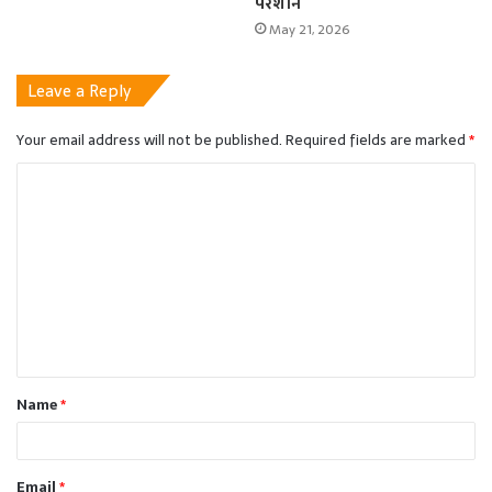
परेशान
May 21, 2026
Leave a Reply
Your email address will not be published.
Required fields are marked
*
C
o
m
m
e
n
t
Name
*
*
Email
*