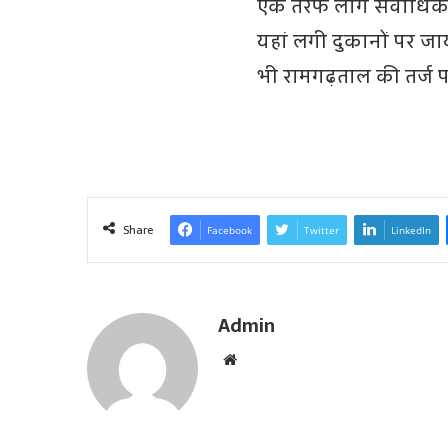
एक तरफ लोग सर्वाधिक ल
यहां लगी दुकानों पर जा
भी रामगढ़ताल की तर्ज प
Share
Facebook
Twitter
LinkedIn
Admin
W
e
b
s