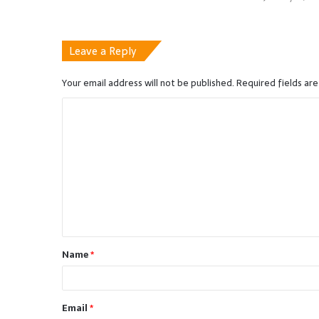
Leave a Reply
Your email address will not be published.
Required fields ar
C
o
m
m
e
n
t
Name
*
*
Email
*