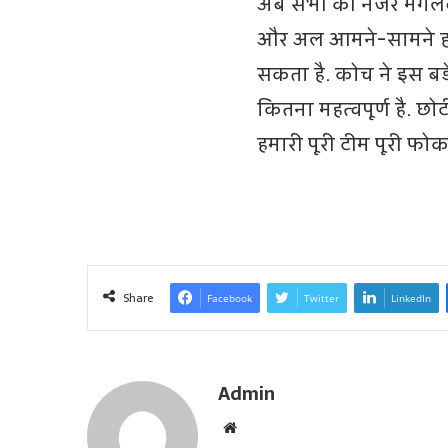
अब सभी की नजर मंगलवार
और अल आमने-सामने हो
सकता है. कोच ने इस बड
कितना महत्वपूर्ण है. छ
हमारी पूरी टीम पूरी फो
Share
Facebook
Twitter
LinkedIn
Admin
W