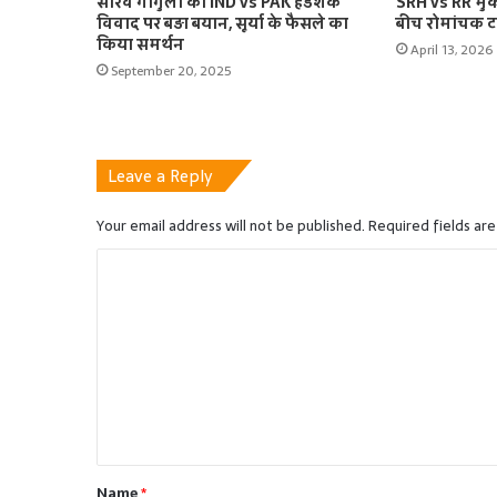
सौरव गांगुली का IND vs PAK हैंडशेक
SRH vs RR मुक
विवाद पर बड़ा बयान, सूर्या के फैसले का
बीच रोमांचक ट
किया समर्थन
April 13, 2026
September 20, 2025
Leave a Reply
Your email address will not be published.
Required fields ar
C
o
m
m
e
n
t
Name
*