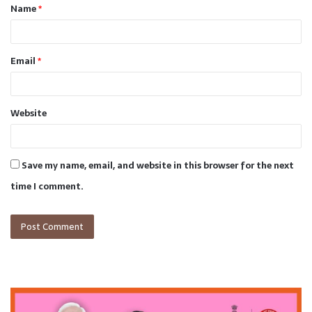
Name
*
*
Email
*
Website
Save my name, email, and website in this browser for the next
time I comment.