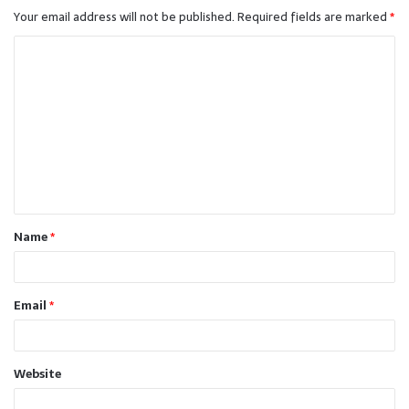
Your email address will not be published.
Required fields are marked
*
C
o
m
m
e
n
t
Name
*
*
Email
*
Website