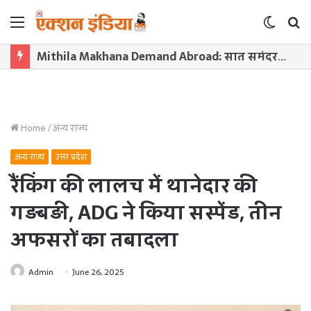
Menu
Switch
S
skin
f
Mithila Makhana Demand Abroad: सात समंदर पार महका मिथिला का मखाना! दरभंगा से 9500 किमी दूर ऑस्ट्रेलिया पहुंची 1800 किलो की खेप
Home
/
अन्य राज्य
अन्य राज्य
उत्तर प्रदेश
रैंकिंग की लालच में थानेदार की
गड़बड़ी, ADG ने किया सस्पेंड, तीन
अफसरों का तबादला
Admin
June 26, 2025