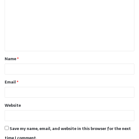
o
m
m
e
n
t
Name
*
*
Email
*
Website
Save my name, email, and website in this browser for the next
time I comment.