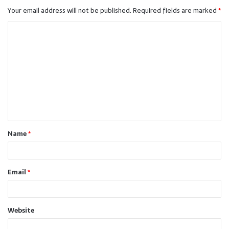
Your email address will not be published.
Required fields are marked
*
C
o
m
m
e
n
t
Name
*
*
Email
*
Website