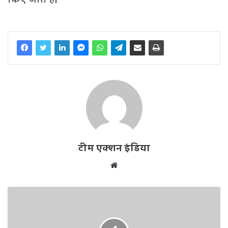
टीम एक्शन इंडिया
W
e
b
s
i
t