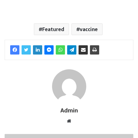
Featured
vaccine
Admin
W
e
b