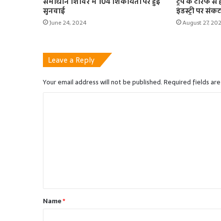
समाधान शिविर में 104 शिकायतों पर हुई
ट्रंप के टैरिफ 
सुनवाई
इंडस्ट्री पर सं
June 24, 2024
August 27, 20
Leave a Reply
Your email address will not be published.
Required fields ar
C
o
m
m
e
n
t
Name
*
*