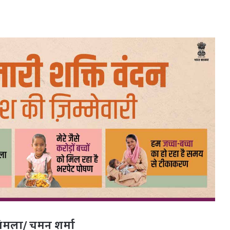
िमला/ चमन शर्मा