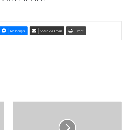
Messenger
Share via Email
Print