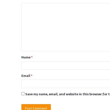
C
o
m
m
e
n
t
Name
*
*
Email
*
Save my name, email, and website in this browser for 