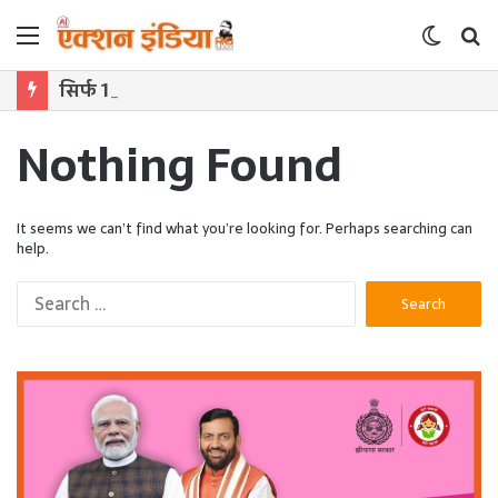
Menu
Switch
S
skin
f
सिर्फ 10 मिनट में बनाएं पेशावरी रबड़ी खीर, बिना खोया मिलेगा शाही स्वाद घर पर
Nothing Found
It seems we can’t find what you’re looking for. Perhaps searching can
help.
S
e
a
r
c
h
f
o
r