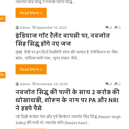
नवजोत सिंह सिद्धू ने पंजाबी सिंगर सिद्धू…
Read More »
ंजन
Admin
September 14, 2025
0
3
इंडियाज गॉट टैलेंट वापसी पर, नवजोत
सिंह सिद्धू होंगे नए जज
मुंबई टीवी पर इन दिनों रियलिटी शोज की भरमार है. टेलीविजन पर 'बिग
बॉस', 'छोरियां चली गांव', 'सुपर डांसर' जैसे…
Read More »
ट्रीय
Admin
November 29, 2024
0
2
नवजोत सिद्धू की पत्नी के साथ 2 करोड़ की
धोखाधड़ी, शोरूम के नाम पर PA और NRI
ने हड़पे पैसे
नई दिल्ली कांग्रेस नेता और पूर्व क्रिकेटर नवजोत सिंह सिद्धू (Navjot Singh
Sidhu) की पत्नी डॉ. नवजोत कौर (Navjot Kaur)…