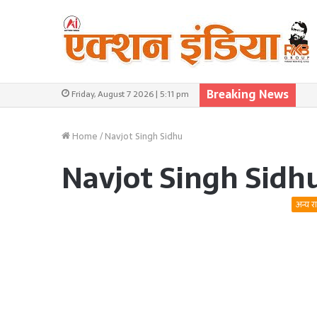
Breaking News
Friday, August 7 2026 | 5:11 pm
Home
/
Navjot Singh Sidhu
Navjot Singh Sidh
अन्य र