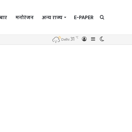
बार
मनोरंजन
अन्य राज्य
E-PAPER
Search
℃
31
Log
Sidebar
Switch
Delhi
In
skin
for