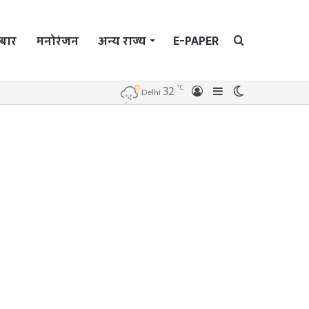
बार
मनोरंजन
अन्य राज्य
E-PAPER
Search
℃
32
Log
Sidebar
Switch
Delhi
In
skin
for