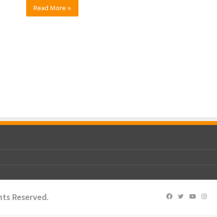
Read More »
ghts Reserved.
Facebook
Twitter
YouTu
Ins