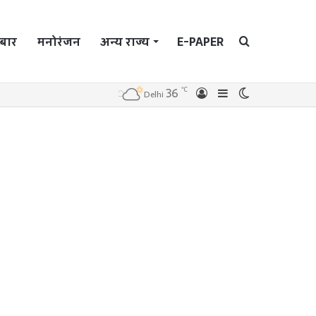
बार
मनोरंजन
अन्य राज्य
E-PAPER
Search
℃
36
Log
Sidebar
Switch
Delhi
In
skin
for