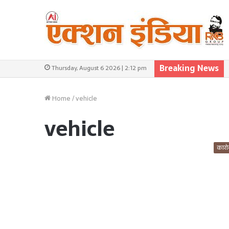
Breaking News
Thursday, August 6 2026 | 2:12 pm
Home
/
vehicle
vehicle
कारो