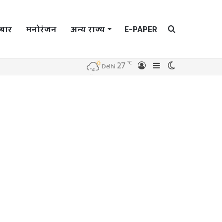
बार
मनोरंजन
अन्य राज्य
E-PAPER
Search
℃
27
Log
Sidebar
Switch
Delhi
In
skin
for