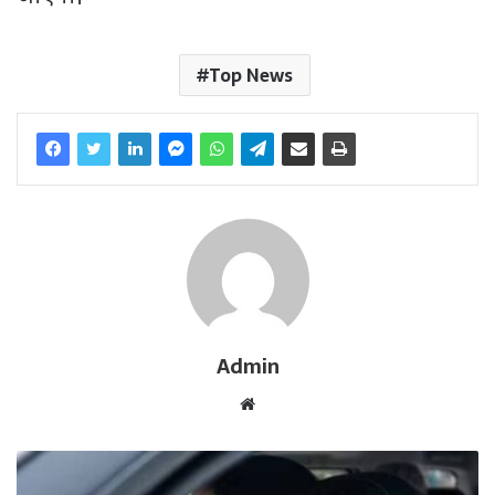
Top News
Admin
W
e
b
s