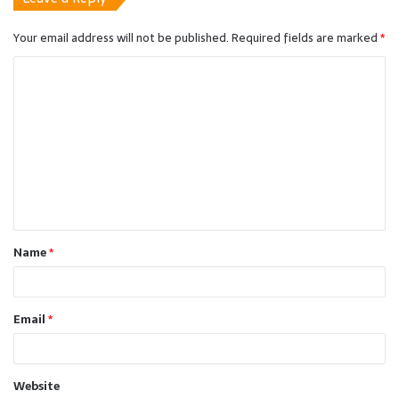
Your email address will not be published.
Required fields are marked
*
C
o
m
m
e
n
t
Name
*
*
Email
*
Website