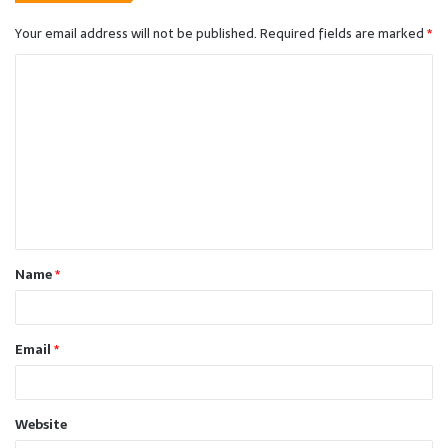
Your email address will not be published.
Required fields are marked
*
C
o
m
m
e
n
t
Name
*
*
Email
*
Website