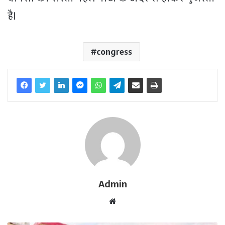
है।
congress
Admin
W
e