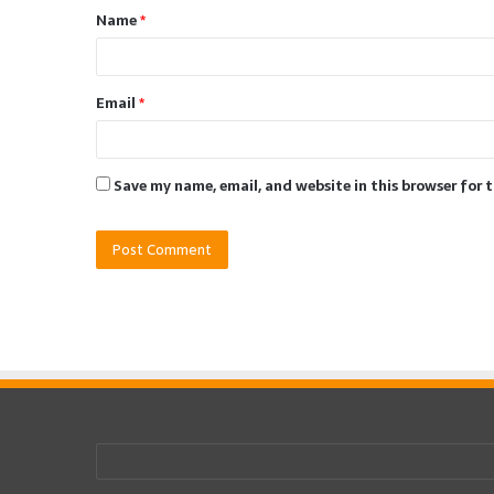
Name
*
*
Email
*
Save my name, email, and website in this browser for 