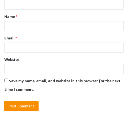
n
t
Name
*
*
Email
*
Website
Save my name, email, and website in this browser for the next
time I comment.