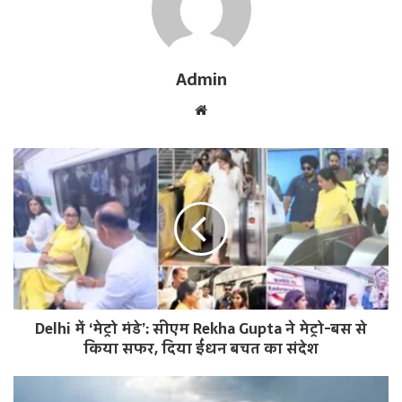
Admin
W
e
b
s
i
t
e
Delhi में ‘मेट्रो मंडे’: सीएम Rekha Gupta ने मेट्रो-बस से
किया सफर, दिया ईंधन बचत का संदेश