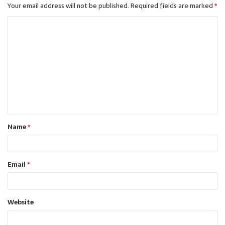
Your email address will not be published.
Required fields are marked
*
C
o
m
m
e
n
t
Name
*
*
Email
*
Website