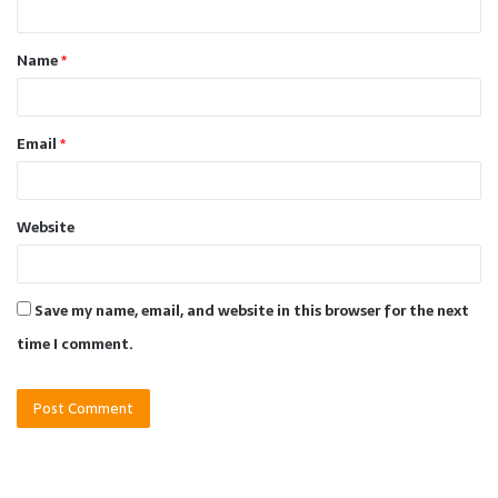
t
Name
*
*
Email
*
Website
Save my name, email, and website in this browser for the next
time I comment.