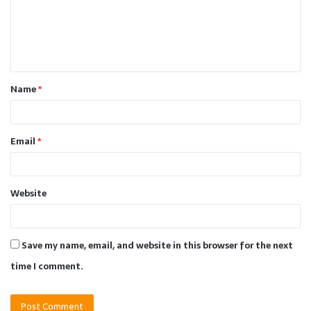
m
e
n
t
Name
*
*
Email
*
Website
Save my name, email, and website in this browser for the next
time I comment.