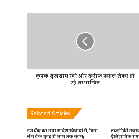
s
i
t
e
कृषक सुखसाय रबी और खरीफ फसल लेकर हो
रहे लाभान्वित
Related Articles
इस बैंक का नया आदेश विवादों में, बिना
तकनीकी नवाचा
लंच ब्रेक सुबह से शाम तक काम;
ऐतिहासिक संगम 