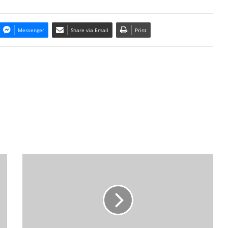
Messenger
Share via Email
Print