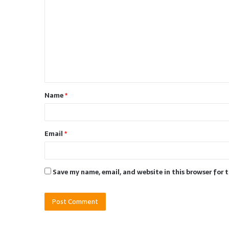
o
m
m
e
n
t
Name
*
*
Email
*
Save my name, email, and website in this browser for 