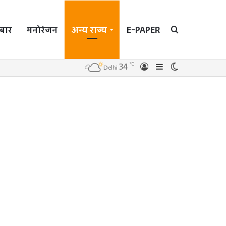
बार
मनोरंजन
अन्य राज्य
E-PAPER
Search
℃
34
Log
Sidebar
Switch
Delhi
In
skin
for