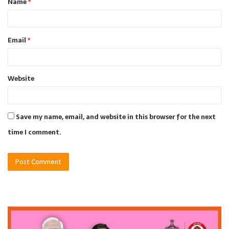
Name
*
*
Email
*
Website
Save my name, email, and website in this browser for the next
time I comment.