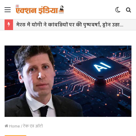
Menu
Switch
S
skin
f
मेरठ में योगी ने कांवड़ियों पर की पुष्पवर्षा, ड्रोन उड़ाता युवक पकड़ा
Home
/
टेक एंड ऑटो