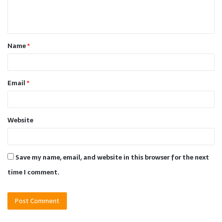
e
n
t
Name
*
*
Email
*
Website
Save my name, email, and website in this browser for the next
time I comment.