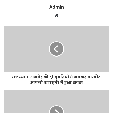
Admin
W
e
b
s
i
t
e
राजस्थान-अजमेर की दो युवतियों में जमकर मारपीट,
आपसी कहासुनी में हुआ झगड़ा