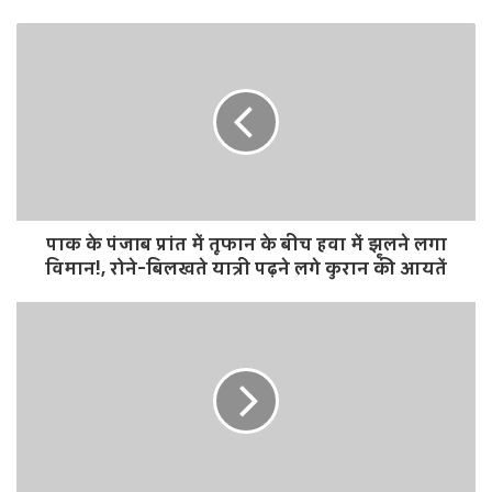
e
b
s
i
t
e
पाक के पंजाब प्रांत में तूफान के बीच हवा में झूलने लगा
विमान!, रोने-बिलखते यात्री पढ़ने लगे कुरान की आयतें