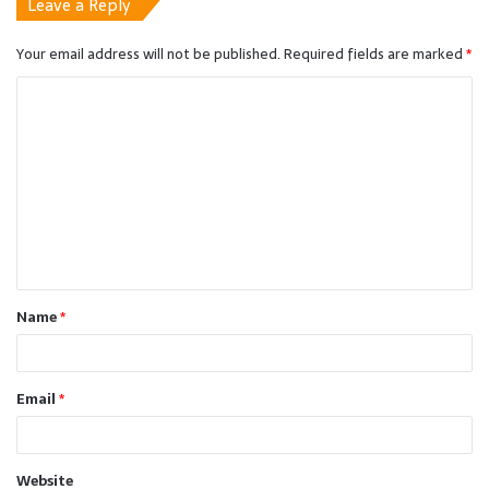
Leave a Reply
Your email address will not be published.
Required fields are marked
*
C
o
m
m
e
n
t
Name
*
*
Email
*
Website