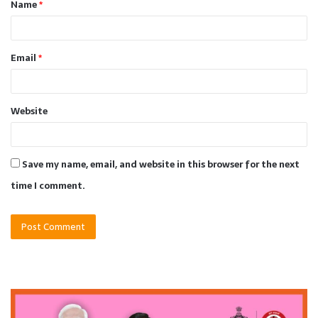
Name
*
*
Email
*
Website
Save my name, email, and website in this browser for the next
time I comment.