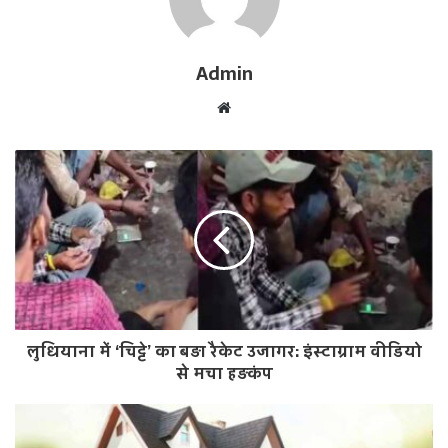
Admin
W
e
b
s
i
t
e
लुधियाना में ‘चिट्टे’ का बड़ा रैकेट उजागर: इंस्टाग्राम वीडियो
से मचा हड़कंप