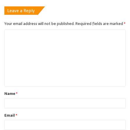
Leave a Reply
Your email address will not be published.
Required fields are marked
*
C
o
m
m
e
n
t
Name
*
*
Email
*