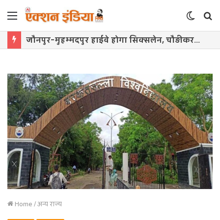
Menu
Switch
S
skin
f
जौनपुर-मुहम्मदपुर हाईवे होगा सिक्सलेन, चौड़ीकरण के लिए सर्वे शुरू
Home
/
अन्य राज्य