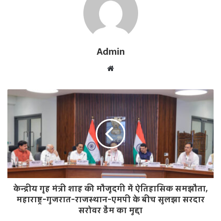
Admin
W
e
b
s
i
t
e
केन्द्रीय गृह मंत्री शाह की मौजूदगी में ऐतिहासिक समझौता,
महाराष्ट्र-गुजरात-राजस्थान-एमपी के बीच सुलझा सरदार
सरोवर डैम का मुद्दा