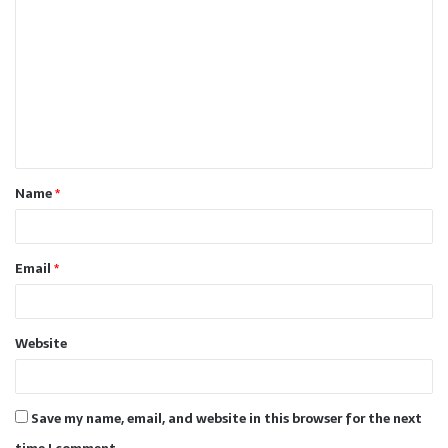
o
m
m
e
n
t
Name
*
*
Email
*
Website
Save my name, email, and website in this browser for the next