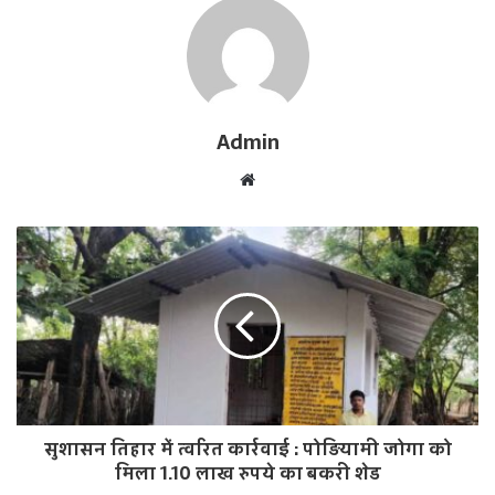
Admin
W
e
b
s
i
t
e
सुशासन तिहार में त्वरित कार्रवाई : पोड़ियामी जोगा को
मिला 1.10 लाख रुपये का बकरी शेड