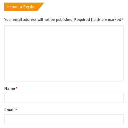
Leave a Reply
Your email address will not be published.
Required fields are marked
*
C
o
m
m
e
n
t
Name
*
*
Email
*