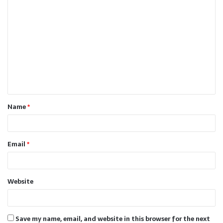
C
o
m
m
e
n
t
Name
*
*
Email
*
Website
Save my name, email, and website in this browser for the next