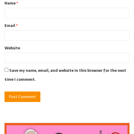
Name
*
*
Email
*
Website
Save my name, email, and website in this browser for the next
time I comment.