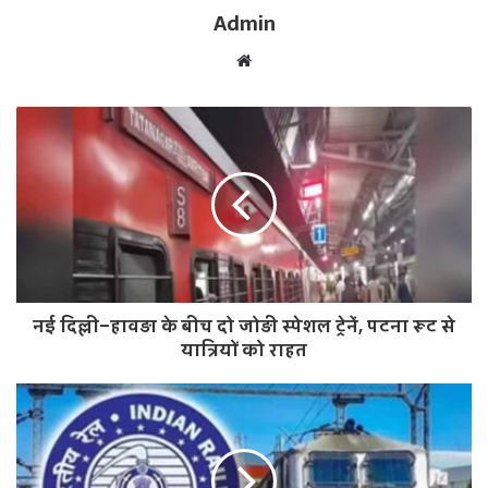
Admin
W
e
b
s
i
t
e
नई दिल्ली–हावड़ा के बीच दो जोड़ी स्पेशल ट्रेनें, पटना रूट से
यात्रियों को राहत