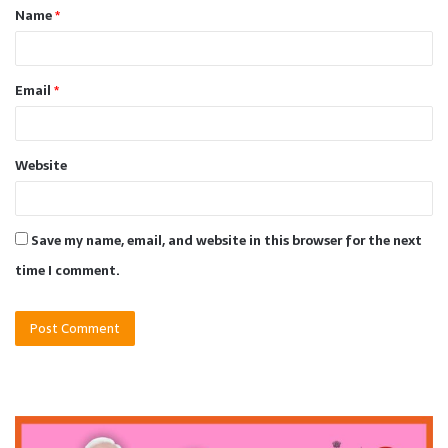
Name
*
*
Email
*
Website
Save my name, email, and website in this browser for the next
time I comment.