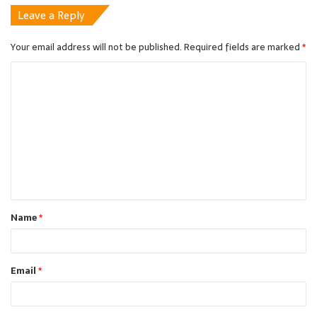
Leave a Reply
Your email address will not be published.
Required fields are marked
*
C
o
m
m
e
n
t
Name
*
*
Email
*