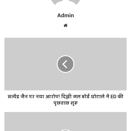
Admin
W
e
b
s
i
t
e
सत्येंद्र जैन पर नया आरोप! दिल्ली जल बोर्ड घोटाले में ED की
पूछताछ शुरू