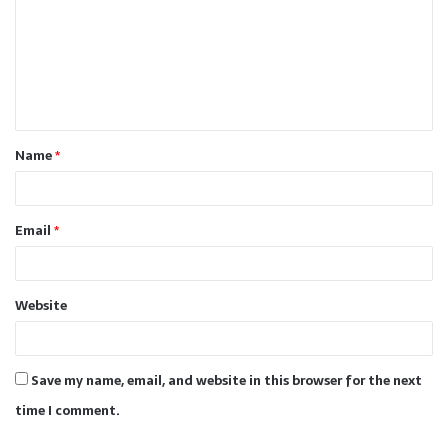
m
m
e
n
t
Name
*
*
Email
*
Website
Save my name, email, and website in this browser for the next
time I comment.