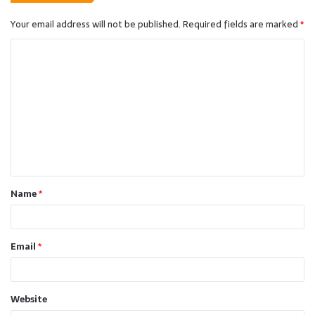
Your email address will not be published.
Required fields are marked
*
C
o
m
m
e
n
t
Name
*
*
Email
*
Website