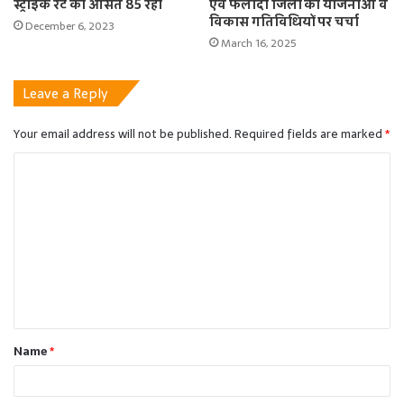
स्ट्राइक रेट का औसत 85 रहा
एवं फलोदी जिलों की योजनाओं व
विकास गतिविधियों पर चर्चा
December 6, 2023
March 16, 2025
Leave a Reply
Your email address will not be published.
Required fields are marked
*
C
o
m
m
e
n
t
Name
*
*