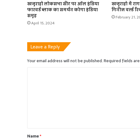
खजुराहो लोकसभा सीट पर ऑल इंडिया
खजुराहो में रा
फारवर्ड ब्लाक का समर्थन करेगा इंडिया
गिनीज़ वर्ल्ड रि
समूह
February 21, 
April 15, 2024
Leave a Reply
Your email address will not be published.
Required fields ar
C
o
m
m
e
n
t
Name
*
*