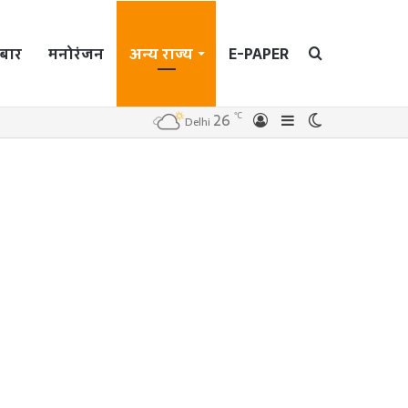
बार
मनोरंजन
अन्य राज्य
E-PAPER
Search
℃
26
Log
Sidebar
Switch
Delhi
In
skin
for