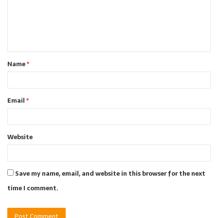
m
e
n
t
Name
*
*
Email
*
Website
Save my name, email, and website in this browser for the next
time I comment.