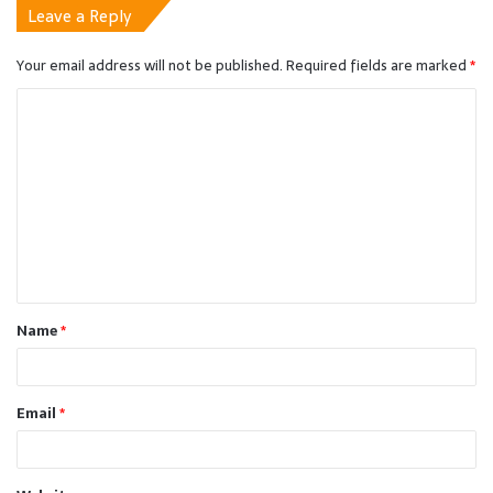
Leave a Reply
Your email address will not be published.
Required fields are marked
*
C
o
m
m
e
n
t
Name
*
*
Email
*